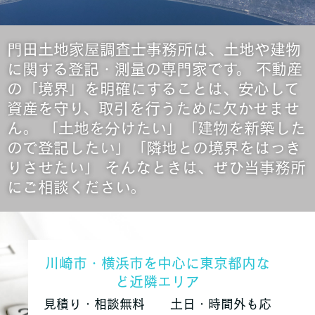
門田土地家屋調査士事務所は、土地や建物
に関する登記・測量の専門家です。 不動産
の「境界」を明確にすることは、安心して
資産を守り、取引を行うために欠かせませ
ん。 「土地を分けたい」「建物を新築した
ので登記したい」「隣地との境界をはっき
りさせたい」 そんなときは、ぜひ当事務所
にご相談ください。
川崎市・横浜市を中心に東京都内な
ど近隣エリア
見積り・相談無料 土日・時間外も応